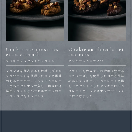
Cookie aux noisettes
Cookie au chocolat et
et au caramel
aux noix
クッキーノワゼットキャラメル
クッキーショコラノワ
フランスを代表するお砂糖（ヴェル
フランスを代表するお砂糖（ヴェル
ジョワーズ）を使用したコクと風味
ジョワーズ）を使用したコクと風味
のあるクッキー。ミルクチョコレー
のあるクッキー。チョコレートと塩
トとヘーゼルナッツ入り。飾りには
をアクセントにしたクッキーにチョ
塩キャラメルとヘーゼルナッツのキ
コレートとミックスナッツでリッチ
ャラメリゼをトッピング。
に仕上げました。