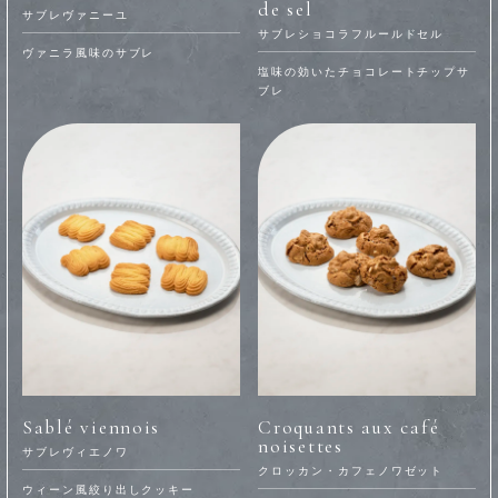
de sel
サブレヴァニーユ
サブレショコラフルールドセル
ヴァニラ風味のサブレ
塩味の効いたチョコレートチップサ
ブレ
Sablé viennois
Croquants aux café
noisettes
サブレヴィエノワ
クロッカン・カフェノワゼット
ウィーン風絞り出しクッキー