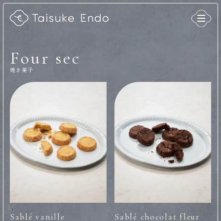
Four sec
焼き菓子
Sablé vanille
Sablé chocolat fleur