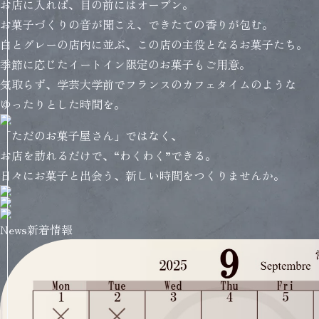
お店に入れば、目の前にはオーブン。
お菓子づくりの音が聞こえ、できたての香りが包む。
白とグレーの店内に並ぶ、この店の主役となるお菓子たち。
季節に応じたイートイン限定のお菓子もご用意。
気取らず、学芸大学前でフランスのカフェタイムのような
ゆったりとした時間を。
「ただのお菓子屋さん」ではなく、
お店を訪れるだけで、“わくわく”できる。
日々にお菓子と出会う、新しい時間をつくりませんか。
News
新着情報