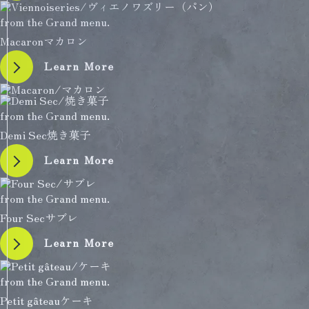
from the Grand menu.
Macaron
マカロン
Learn More
from the Grand menu.
Demi Sec
焼き菓子
Learn More
from the Grand menu.
Four Sec
サブレ
Learn More
from the Grand menu.
Petit gâteau
ケーキ