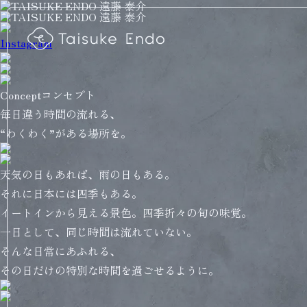
Instagram
Concept
コンセプト
毎日違う時間の流れる、
“わくわく”がある場所を。
天気の日もあれば、雨の日もある。
それに日本には四季もある。
イートインから見える景色。四季折々の旬の味覚。
一日として、同じ時間は流れていない。
そんな日常にあふれる、
その日だけの特別な時間を過ごせるように。