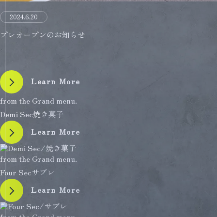
2024.6.20
プレオープンのお知らせ
Learn More
from the Grand menu.
Demi Sec
焼き菓子
Learn More
from the Grand menu.
Four Sec
サブレ
Learn More
from the Grand menu.