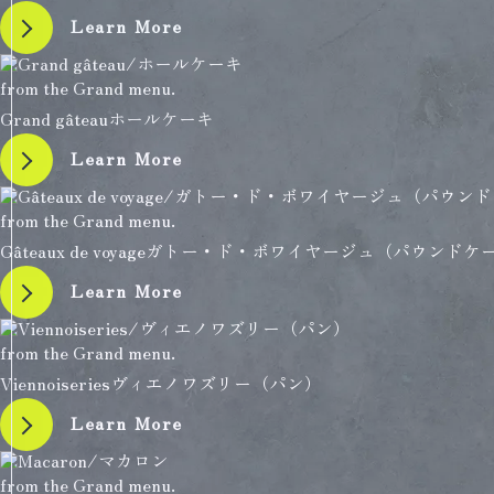
Learn More
from the Grand menu.
Grand gâteau
ホールケーキ
Learn More
from the Grand menu.
Gâteaux de voyage
ガトー・ド・ボワイヤージュ（パウンドケ
Learn More
from the Grand menu.
Viennoiseries
ヴィエノワズリー（パン）
Learn More
from the Grand menu.